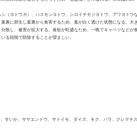
ムシ（ヨトウガ）、ハスモンヨトウ、シロイチモジヨトウ、アワヨトウ
、葉裏に群生し葉裏から食害するため、葉が白く透けた状態になる。大
、分散し、被害が拡大する。食欲が旺盛なため、一晩でキャベツなどが
ている段階で防除することが望ましい。
ン、すいか、サヤエンドウ、サトイモ、ダイズ、キク、バラ、クレマチ