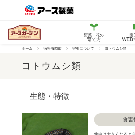
野菜・花の
園
育て方
WE
ホーム
病害虫図鑑
害虫について
ヨトウムシ類
ヨトウムシ類
生態・特徴
食害
幼虫は大きくなると主