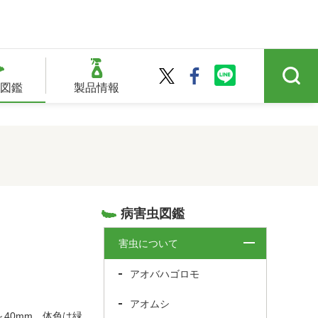
図鑑
製品情報
病害虫図鑑
害虫について
アオバハゴロモ
アオムシ
40mm、体色は緑