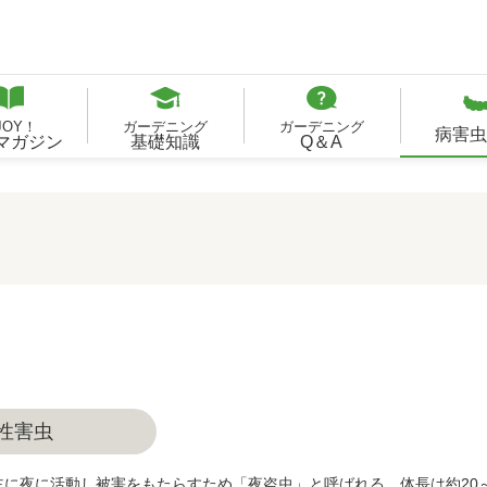
JOY！
ガーデニング
ガーデニング
病害虫
Bマガジン
基礎知識
Q＆A
性害虫
に夜に活動し被害をもたらすため「夜盗虫」と呼ばれる。体長は約20～