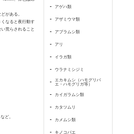
アゲハ類
などがある。
アザミウマ類
きくなると夜行動す
食い荒らされること
アブラムシ類
アリ
イラガ類
ウラナミシジミ
エカキムシ（ハモグリバ
エ・ハモグリガ等）
カイガラムシ類
カタツムリ
スなど。
カメムシ類
キノコバエ