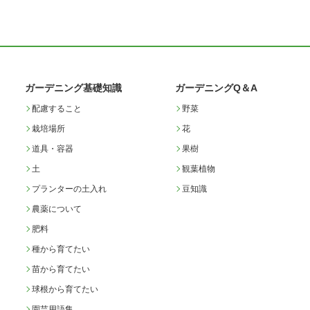
ガーデニング基礎知識
ガーデニングQ＆A
配慮すること
野菜
栽培場所
花
道具・容器
果樹
土
観葉植物
プランターの土入れ
豆知識
農薬について
肥料
種から育てたい
苗から育てたい
球根から育てたい
園芸用語集