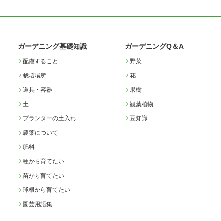
ガーデニング基礎知識
ガーデニングQ＆A
配慮すること
野菜
栽培場所
花
道具・容器
果樹
土
観葉植物
プランターの土入れ
豆知識
農薬について
肥料
種から育てたい
苗から育てたい
球根から育てたい
園芸用語集