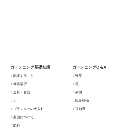
ガーデニング基礎知識
ガーデニングQ＆A
配慮すること
野菜
栽培場所
花
道具・容器
果樹
土
観葉植物
プランターの土入れ
豆知識
農薬について
肥料