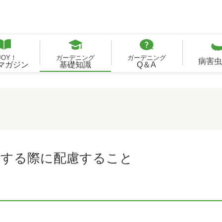
JOY！
ガーデニング
ガーデニング
病害虫
Bマガジン
基礎知識
Q＆A
する際に配慮すること