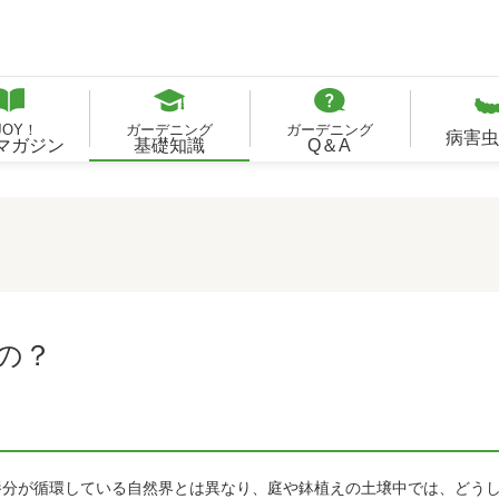
JOY！
ガーデニング
ガーデニング
病害虫
Bマガジン
基礎知識
Q＆A
の？
養分が循環している自然界とは異なり、庭や鉢植えの土壌中では、どう