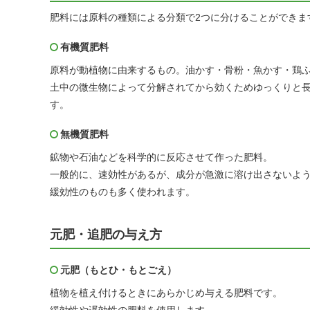
肥料には原料の種類による分類で2つに分けることができま
有機質肥料
原料が動植物に由来するもの。油かす・骨粉・魚かす・鶏
土中の微生物によって分解されてから効くためゆっくりと
す。
無機質肥料
鉱物や石油などを科学的に反応させて作った肥料。
一般的に、速効性があるが、成分が急激に溶け出さないよ
緩効性のものも多く使われます。
元肥・追肥の与え方
元肥（もとひ・もとごえ）
植物を植え付けるときにあらかじめ与える肥料です。
緩効性や遅効性の肥料を使用します。