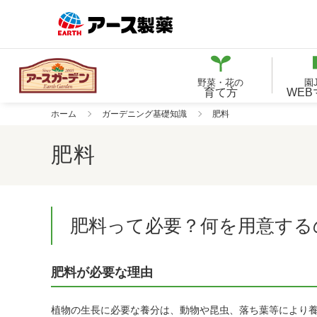
野菜・花の
園
育て方
WE
ホーム
ガーデニング基礎知識
肥料
肥料
肥料って必要？何を用意する
肥料が必要な理由
植物の生長に必要な養分は、動物や昆虫、落ち葉等により