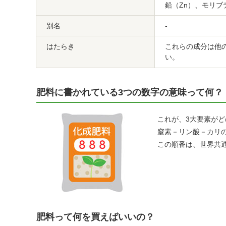
鉛（Zn）、モリブ
別名
-
はたらき
これらの成分は他
い。
肥料に書かれている3つの数字の意味って何？
これが、3大要素が
窒素－リン酸－カリの
この順番は、世界共
肥料って何を買えばいいの？