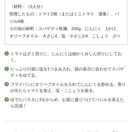
〈材料〉（2人分）
収穫したもの：トマト2個（またはミニトマト 適量）、バ
ジル6枚
その他の材料：スパゲティ乾麺 200g、にんにく 1かけ、
オリーブオイル 大さじ4、塩 小さじ1/4、こしょう 少々
トマトはざく切りに、にんにくは細かくみじん切りにしてお
く。
たっぷりの湯に塩を1つまみ入れ、袋の表示に合わせてスパゲ
ティをゆでる。
フライパンにオリーブオイルを入れてにんにくを炒める。香り
が出たらトマトを加え、塩・こしょうを振る。
ゆでたパスタに3をからめ、お皿に盛りつけてバジルを添えた
ら完成！