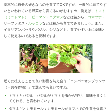
基本的に自分の好きなものを育ててOKですが、一般的に育てやす
いといわれている野菜から育てるのがおすすめ。例えば、
トマト
（ミニトマト）
・
ピーマン
・
エダマメ
などは苗から、
コマツナ
・
リーフレタス・
ルッコラ
などは種から育ててみましょう。また、
イタリアンパセリやバジル、シソなども、育てやすい上に薬味と
して使えるのであると便利ですよ。
近くに植えることで良い影響を与え合う「コンパニオンプランツ
（＝共存作物）」で選んでも良いですね。
トマトとバジル：バジルがトマトを虫から守り、風味を良くし
てくれる、と言われています。
タマネギとカモミール：カモミールがタマネギの生育を促進さ