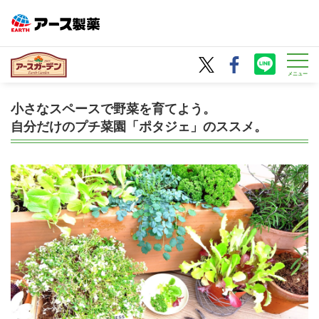
メニュー
小さなスペースで野菜を育てよう。
自分だけのプチ菜園「ポタジェ」のススメ。
野菜・花の育て方
園JOY！WEBマガジン
ガーデニング基礎知識
ガーデニングQ＆A
病害虫図鑑