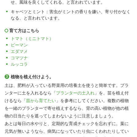
せ、風味を良くしてくれる、と言われています。
キャベツとミント：害虫がミントの香りを嫌い、寄り付かなく
なる、と言われています。
育て方はこちら
トマト（ミニトマト）
ピーマン
エダマメ
コマツナ
ルッコラ
植物を植え付けよう。
土は、肥料が入っている野菜用の培養土を使うと簡単です。プラ
ンターに土を入れるなら「
プランターの土入れ
」を、苗を植え付
けるなら「
苗から育てたい
」を参考にしてください。複数の植物
を一緒のプランターで寄せ植えするなら、背の高い植物が他の植
物の日当たりを遮ってしまわないように注意しましょう。
あとは毎日の水やりと、定期的な育成チェックを忘れずに。葉に
元気が無いようなら、病気になっていたり虫にくわれたりしてい