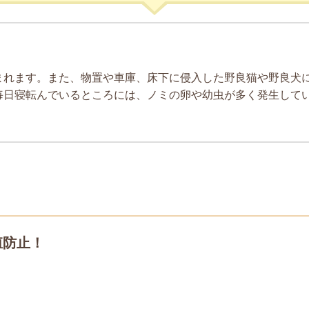
まれます。また、物置や車庫、床下に侵入した野良猫や野良犬
毎日寝転んでいるところには、ノミの卵や幼虫が多く発生して
。
殖防止！