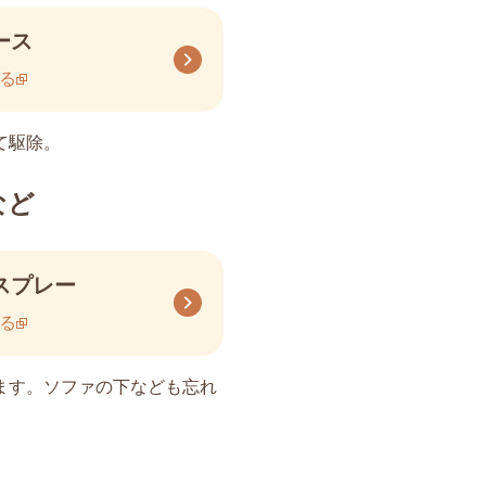
ース
る
て駆除。
など
スプレー
る
ます。ソファの下なども忘れ