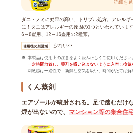
詳細を見
ダニ・ノミに効果の高い、トリプル処方。アレルギ
に！ダニはアレルギーの原因の1つといわれていま
6～8畳用、12～16畳用の2種類。
少ない※
使用後の刺激感
※
本製品は使用上の注意をよく読み正しくご使用ください
一定時間放置し、薬剤を吸い込まないように入室し換気
刺激感は一過性で、新鮮な空気を吸い、時間がたてば解
くん蒸剤
エアゾールが噴射される。足で踏むだけ
煙が出ないので、
マンション等の集合住