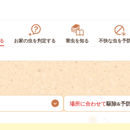
る
お家の虫を
判定
する
害虫を
知る
不快な虫を
予
場所に合わせて
駆除&予