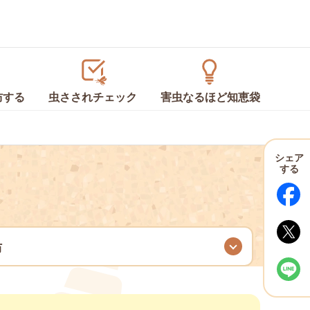
防
する
虫さされ
チェック
害虫なるほど
知恵袋
シェア
する
防