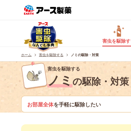
害虫を
駆除
す
ホーム
害虫を駆除する
ノミの駆除・対策
害虫を駆除する
ノミ
の駆除・対策
お部屋全体
を手軽に駆除したい