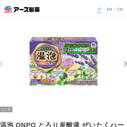
JP
EN
CN
1
6
温泡 ONPO とろり炭酸湯 ぜいたくハー