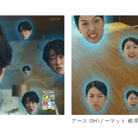
アース OH!ノーマット 横澤