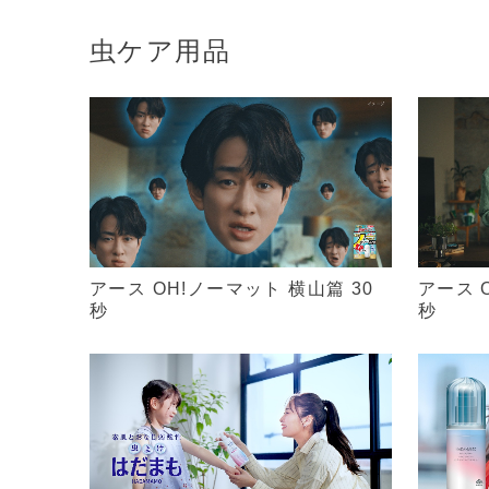
虫ケア用品
アース OH!ノーマット 横山篇 30
アース 
秒
秒