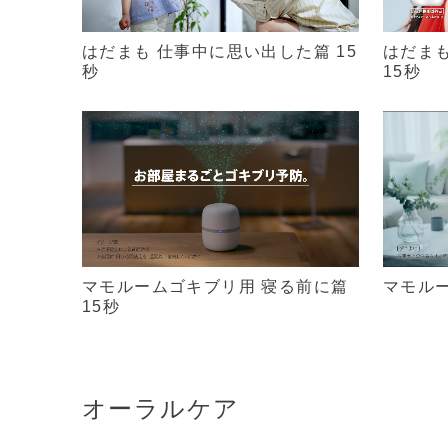
はだまも 仕事中に思い出した篇 15
はだまも
秒
15秒
マモルームゴキブリ用 寝る前に篇
マモルー
15秒
オーラルケア