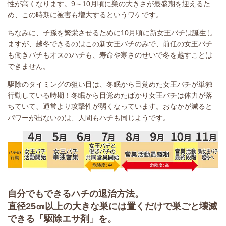
性が高くなります。9～10月頃に巣の大きさが最盛期を迎えるた
め、この時期に被害も増大するというワケです。
ちなみに、子孫を繁栄させるために10月頃に新女王バチは誕生し
ますが、越冬できるのはこの新女王バチのみで、前任の女王バチ
も働きバチもオスのハチも、寿命や寒さのせいで冬を越すことは
できません。
駆除のタイミングの狙い目は、冬眠から目覚めた女王バチが単独
行動している時期！冬眠から目覚めたばかり女王バチは体力が落
ちていて、通常より攻撃性が弱くなっています。おなかが減ると
パワーが出ないのは、人間もハチも同じようです。
自分でもできるハチの退治方法。
直径25㎝以上の大きな巣には置くだけで巣ごと壊滅
できる「駆除エサ剤」を。