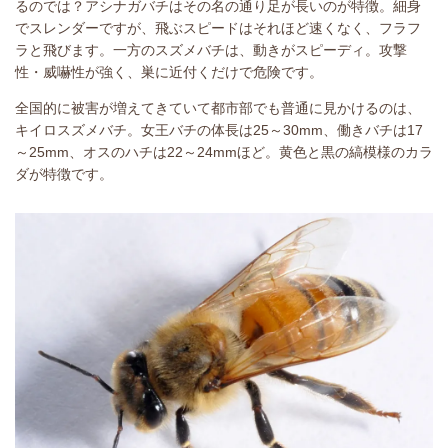
るのでは？アシナガバチはその名の通り足が長いのが特徴。細身
でスレンダーですが、飛ぶスピードはそれほど速くなく、フラフ
ラと飛びます。一方のスズメバチは、動きがスピーディ。攻撃
性・威嚇性が強く、巣に近付くだけで危険です。
全国的に被害が増えてきていて都市部でも普通に見かけるのは、
キイロスズメバチ。女王バチの体長は25～30mm、働きバチは17
～25mm、オスのハチは22～24mmほど。黄色と黒の縞模様のカラ
ダが特徴です。