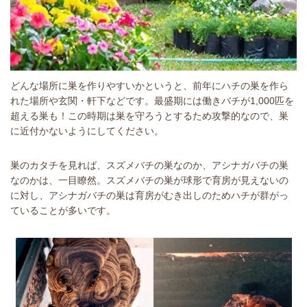
どんな場所に巣を作りやすいかというと、前年にハチの巣を作ら
れた場所や玄関・軒下などです。最盛期には働きバチが1,000匹を
超える巣も！この時期は巣を守ろうとするため攻撃的なので、巣
に近付かないようにしてください。
巣のカタチを見れば、スズメバチの巣なのか、アシナガバチの巣
なのかは、一目瞭然。スズメバチの巣が球形で育房が見えないの
に対し、アシナガバチの巣は育房がむき出しのためハチが群がっ
ていることが多いです。