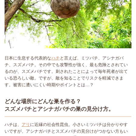
日本に生息する代表的な
ハチ
と言えば、ミツバチ、アシナガバ
チ、スズメバチ。その中でも攻撃性が強く、最も危険とされてい
るのが、スズメバチです。刺されたことによって毎年死者が出て
いる恐ろしい敵。ですが、敵を知ることでリスクを軽減できま
す。被害に遭いにくい時期やポイントとは…？
どんな場所にどんな巣を作る？
スズメバチとアシナガバチの巣の見分け方。
ハチは、
アリ
に近縁の社会性昆虫。小さいミツバチは分かりやす
いですが、アシナガバチとスズメバチの見分けがつかない方もい