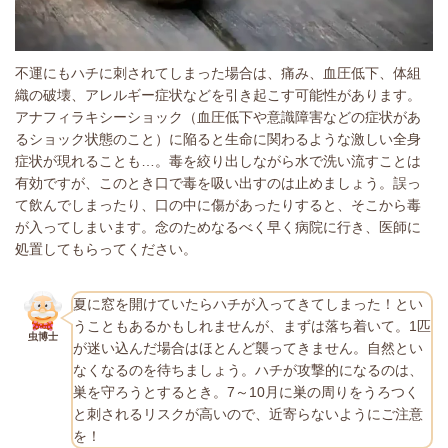
不運にもハチに刺されてしまった場合は、痛み、血圧低下、体組
織の破壊、アレルギー症状などを引き起こす可能性があります。
アナフィラキシーショック（血圧低下や意識障害などの症状があ
るショック状態のこと）に陥ると生命に関わるような激しい全身
症状が現れることも…。毒を絞り出しながら水で洗い流すことは
有効ですが、このとき口で毒を吸い出すのは止めましょう。誤っ
て飲んでしまったり、口の中に傷があったりすると、そこから毒
が入ってしまいます。念のためなるべく早く病院に行き、医師に
処置してもらってください。
夏に窓を開けていたらハチが入ってきてしまった！とい
うこともあるかもしれませんが、まずは落ち着いて。1匹
虫博士
が迷い込んだ場合はほとんど襲ってきません。自然とい
なくなるのを待ちましょう。ハチが攻撃的になるのは、
巣を守ろうとするとき。7～10月に巣の周りをうろつく
と刺されるリスクが高いので、近寄らないようにご注意
を！