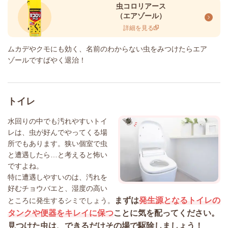
虫コロリアース
（エアゾール）
詳細を見る
ムカデやクモにも効く、名前のわからない虫をみつけたらエア
ゾールですばやく退治！
トイレ
水回りの中でも汚れやすいトイ
レは、虫が好んでやってくる場
所でもあります。狭い個室で虫
と遭遇したら…と考えると怖い
ですよね。
特に遭遇しやすいのは、汚れを
好むチョウバエと、湿度の高い
まずは
発生源となるトイレの
ところに発生するシミでしょう。
タンクや便器をキレイに保つ
ことに気を配ってください。
見つけた虫は、できるだけその場で駆除しましょう！