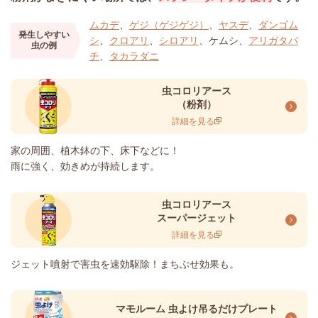
ムカデ
、
ゲジ（ゲジゲジ）
、
ヤスデ
、
ダンゴム
発生しやすい
シ
、
クロアリ
、
シロアリ
、ケムシ、
アリガタバ
虫の例
チ
、
タカラダニ
虫コロリアース
（粉剤）
詳細を見る
家の周囲、植木鉢の下、床下などに！
雨に強く、効きめが持続します。
虫コロリアース
スーパージェット
詳細を見る
ジェット噴射で害虫を速効駆除！まちぶせ効果も。
マモルーム 虫よけ吊るだけプレート