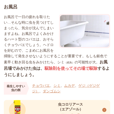
お風呂
お風呂で一日の疲れを取りた
い…そんな時に虫を見つけてし
まったら、気分が沈んでしまい
ますよね。お風呂でよくみかけ
るハート型のコバエは、おそら
くチョウバエでしょう。ヘドロ
を好むので、こまめにお風呂を
掃除して発生させないようにすることが重要です。もしも銀色で
お風
素早く動き回る虫をみかけたら、シミ
の可能性が大。
（紙魚）
呂場でみかけた虫は、
駆除剤を使ってその場で駆除
するよ
うにしましょう。
チョウバエ
、
シミ
、
ムカデ
、
ゲジ（ゲジゲ
発生しやすい
虫の例
ジ）
、
ダンゴムシ
虫コロリアース
（エアゾール）