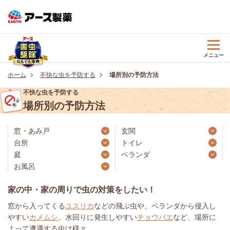
メニュー
ホーム
不快な虫を予防する
場所別の予防方法
不快な虫を予防する
場所別の予防方法
窓・あみ戸
玄関
台所
トイレ
庭
ベランダ
お風呂
家の中・家の周りで虫の対策をしたい！
窓から入ってくる
ユスリカ
などの飛ぶ虫や、ベランダから侵入し
やすい
カメムシ
、水回りに発生しやすい
チョウバエ
など、場所に
よって遭遇する虫は様々。