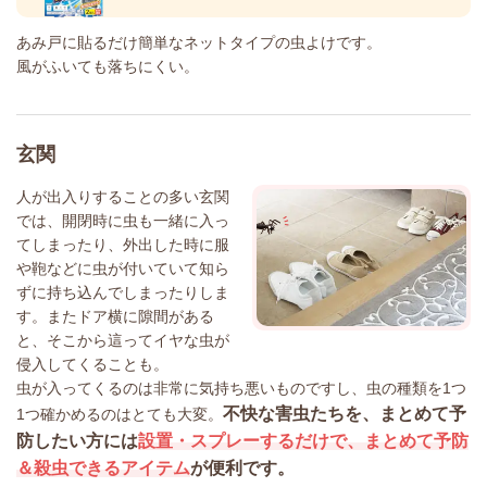
あみ戸に貼るだけ簡単なネットタイプの虫よけです。
風がふいても落ちにくい。
玄関
人が出入りすることの多い玄関
では、開閉時に虫も一緒に入っ
てしまったり、外出した時に服
や鞄などに虫が付いていて知ら
ずに持ち込んでしまったりしま
す。またドア横に隙間がある
と、そこから這ってイヤな虫が
侵入してくることも。
虫が入ってくるのは非常に気持ち悪いものですし、虫の種類を1つ
不快な害虫たちを、まとめて予
1つ確かめるのはとても大変。
防したい方には
設置・スプレーするだけで、まとめて予防
＆殺虫できるアイテム
が便利です。