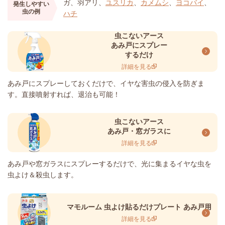
ガ、羽アリ、
ユスリカ
、
カメムシ
、
ヨコバイ
、
発生しやすい
虫の例
ハチ
虫こないアース
あみ戸にスプレー
するだけ
詳細を見る
あみ戸にスプレーしておくだけで、イヤな害虫の侵入を防ぎま
す。直接噴射すれば、退治も可能！
虫こないアース
あみ戸・窓ガラスに
詳細を見る
あみ戸や窓ガラスにスプレーするだけで、光に集まるイヤな虫を
虫よけ＆殺虫します。
マモルーム 虫よけ貼るだけプレート あみ戸用
詳細を見る