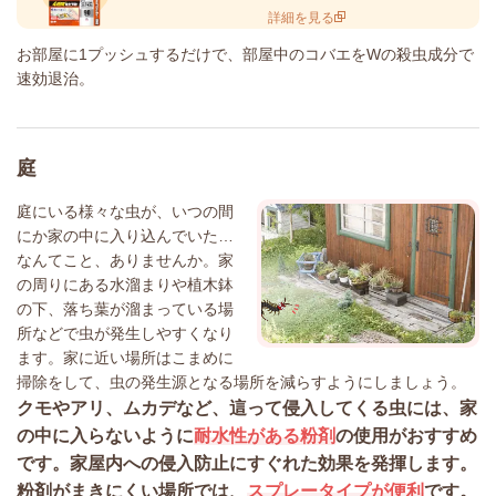
詳細を見る
お部屋に1プッシュするだけで、部屋中のコバエをWの殺虫成分で
速効退治。
庭
庭にいる様々な虫が、いつの間
にか家の中に入り込んでいた…
なんてこと、ありませんか。家
の周りにある水溜まりや植木鉢
の下、落ち葉が溜まっている場
所などで虫が発生しやすくなり
ます。家に近い場所はこまめに
掃除をして、虫の発生源となる場所を減らすようにしましょう。
クモやアリ、ムカデなど、這って侵入してくる虫には、家
の中に入らないように
耐水性がある粉剤
の使用がおすすめ
です。家屋内への侵入防止にすぐれた効果を発揮します。
粉剤がまきにくい場所では、
スプレータイプが便利
です。