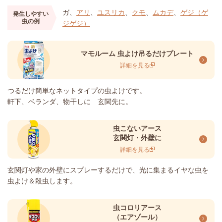
ガ、
アリ
、
ユスリカ
、
クモ
、
ムカデ
、
ゲジ（ゲ
発生しやすい
虫の例
ジゲジ）
マモルーム 虫よけ吊るだけプレート
詳細を見る
つるだけ簡単なネットタイプの虫よけです。
軒下、ベランダ、物干しに 玄関先に。
虫こないアース
玄関灯・外壁に
詳細を見る
玄関灯や家の外壁にスプレーするだけで、光に集まるイヤな虫を
虫よけ＆殺虫します。
虫コロリアース
（エアゾール）