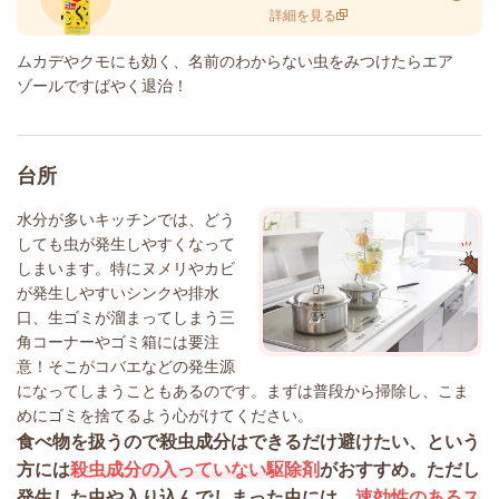
詳細を見る
ムカデやクモにも効く、名前のわからない虫をみつけたらエア
ゾールですばやく退治！
台所
水分が多いキッチンでは、どう
しても虫が発生しやすくなって
しまいます。特にヌメリやカビ
が発生しやすいシンクや排水
口、生ゴミが溜まってしまう三
角コーナーやゴミ箱には要注
意！そこがコバエなどの発生源
になってしまうこともあるのです。まずは普段から掃除し、こま
めにゴミを捨てるよう心がけてください。
食べ物を扱うので殺虫成分はできるだけ避けたい、という
方には
殺虫成分の入っていない駆除剤
がおすすめ。ただし
発生した虫や入り込んでしまった虫には、
速効性のあるス