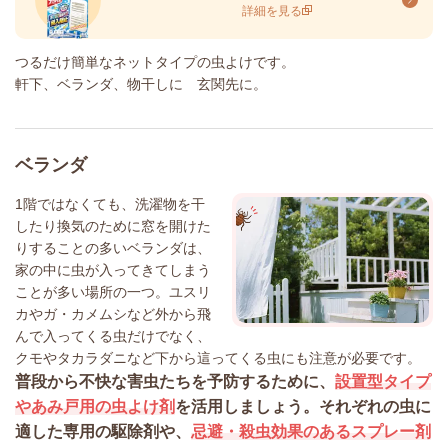
詳細を見る
つるだけ簡単なネットタイプの虫よけです。
軒下、ベランダ、物干しに 玄関先に。
ベランダ
1階ではなくても、洗濯物を干
したり換気のために窓を開けた
りすることの多いベランダは、
家の中に虫が入ってきてしまう
ことが多い場所の一つ。ユスリ
カやガ・カメムシなど外から飛
んで入ってくる虫だけでなく、
クモやタカラダニなど下から這ってくる虫にも注意が必要です。
普段から不快な害虫たちを予防するために、
設置型タイプ
やあみ戸用の虫よけ剤
を活用しましょう。それぞれの虫に
適した専用の駆除剤や、
忌避・殺虫効果のあるスプレー剤