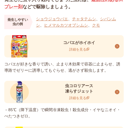
プレー剤
などで駆除しましょう。
ショウジョウバエ
、
チャタテムシ
、
シバンム
発生しやすい
虫の例
シ
、
ヒメマルカツオブシムシ
、
クモ
コバエがホイホイ
詳細を見る
コバエが好きな香りで誘い、止まり木効果で容器に止まらせ、誘
導路でゼリーに誘導してもぐらせ、逃がさず殺虫します。
虫コロリアース
凍らすジェット
詳細を見る
－85℃（降下温度）で瞬間冷凍殺虫！殺虫成分・イヤなニオイ・
べたつきゼロ。