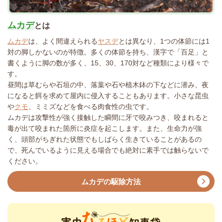
ムカデ
とは
ムカデ
は、よく間違えられる
ヤスデ
とは異なり、1つの体節には1
対の脚しかないのが特徴。多くの体節を持ち、漢字で「百足」と
書くように脚の数が多く、15、30、170対など種類により様々で
す。
昼間は草むらや石垣の中、落葉や石や植木鉢の下などに潜み、夜
になると餌を求めて屋内に侵入することもあります。小さな昆虫
や
クモ
、ミミズなどを食べる肉食性の虫です。
ムカデは攻撃性が強く接触した瞬間に牙で咬みつき、咬まれると
毒が出て咬まれた箇所に炎症を起こします。また、生命力が強
く、頭部がちぎれた状態でもしばらく生きていることがあるの
で、死んでいるように見える場合でも絶対に素手では触らないで
ください。
ムカデの駆除方法