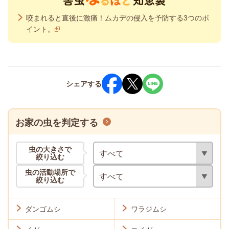
咬まれると直後に激痛！ムカデの侵入を予防する3つのポ
イント。
シェア
する
お家の虫を判定する
虫の
大きさ
で
絞り込む
虫の
活動場所
で
絞り込む
ダンゴムシ
ワラジムシ