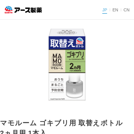
JP
EN
CN
マモルーム ゴキブリ用 取替えボトル
2ヵ月用 1本入