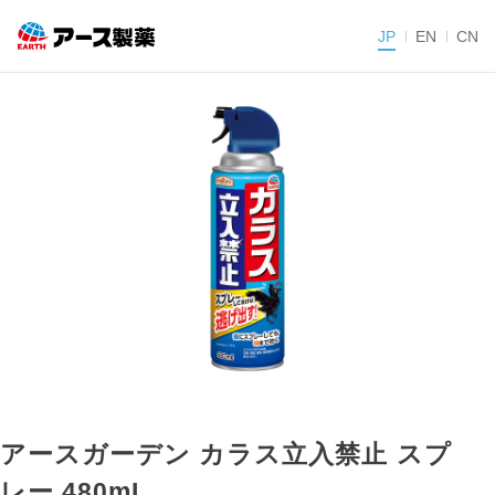
JP
EN
CN
アースガーデン カラス立入禁止 スプ
レー 480mL