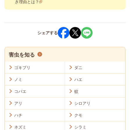
き理由とは？
シェア
する
害虫を知る
ゴキブリ
ダニ
ノミ
ハエ
コバエ
蚊
アリ
シロアリ
ハチ
クモ
ネズミ
シラミ