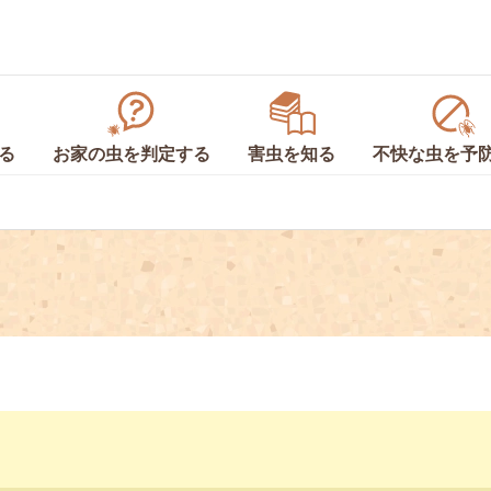
る
お家の虫を
判定
する
害虫を
知る
不快な虫を
予