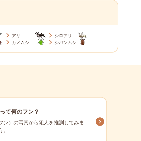
アリ
シロアリ
カメムシ
シバンムシ
って何のフン？
フン）の写真から犯人を推測してみま
う。