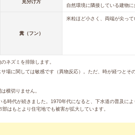
見分け方
自然環境に隣接している建物に
米粒ほど小さく、両端が尖って
糞（フン）
他のネズミを排除します。
エサ場に関しては敏感です（異物反応）。ただ、時が経つとそ
。
間は横切りません。
る時代が続きました。1970年代になると、下水道の普及に
市部はもとより住宅地でも被害が拡大しています。