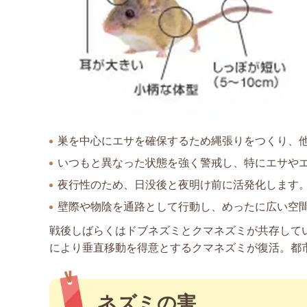
巣を中心にエサを確保するため縄張りをつくり、
いつもと異なった状態を強く警戒し、特にエサや
夜行性のため、日没後と夜明け前に活発化します
壁際や物陰を通路として行動し、めったに広い空
戦後しばらくはドブネズミとクマネズミが共存してい
により垂直移動を得意とするクマネズミが復活。都
ネズミの害