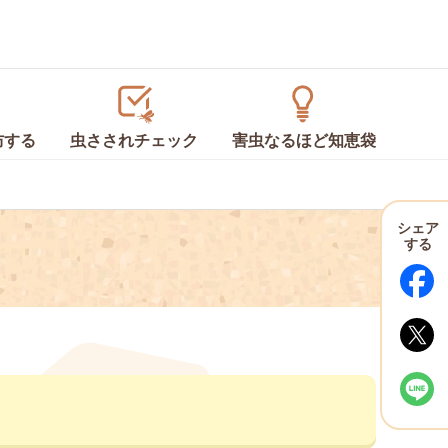
防
する
虫さされ
チェック
害虫なるほど
知恵袋
シェア
する