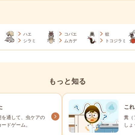
ハエ
コバエ
蚊
シラミ
ムカデ
トコジラミ
もっと知る
た
これ
態を通して、虫ケアの
糞（
カードゲーム。
しょ