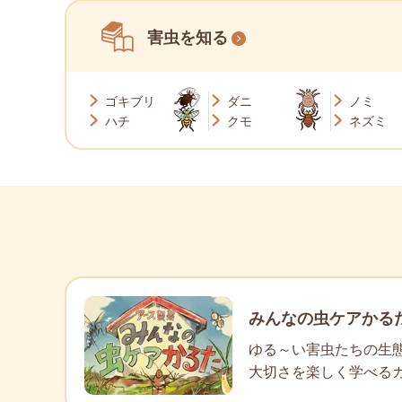
害虫を知る
ゴキブリ
ダニ
ノミ
ハチ
クモ
ネズミ
みんなの虫ケアかる
ゆる～い害虫たちの生
大切さを楽しく学べる