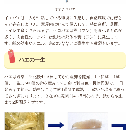
オオクロバエ
イエバエは、人が生活している環境に生息し、自然環境ではほと
んど存在しません。家屋内に好んで侵入して、特に台所、居間、
トイレで多く見られます。クロバエは糞（フン）を食べるものが
多く、肉食性のニクバエは動物の死体や糞（フン）に発生しま
す。蛾の幼虫やカエル、鳥のひななどに寄生する種類もいます。
ハエの一生
ハエは通常、羽化後4～5日してから産卵を開始。1回に50～150
個、一生に500個の卵を産みます。卵は乳白色・長楕円形で、1日
足らずで孵化。幼虫は早くて約1週間で成熟し、乾いた場所に移っ
てさなぎになります。さなぎの期間は4～5日なので、卵から成虫
まで2週間足らずです。