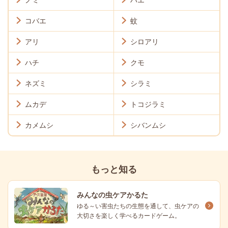
コバエ
蚊
アリ
シロアリ
ハチ
クモ
ネズミ
シラミ
ムカデ
トコジラミ
カメムシ
シバンムシ
もっと知る
みんなの虫ケアかるた
ゆる～い害虫たちの生態を通して、虫ケアの
大切さを楽しく学べるカードゲーム。