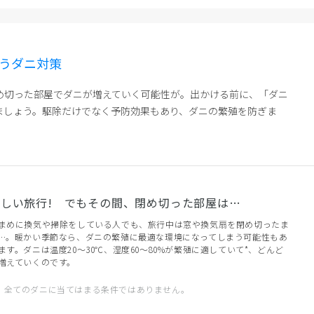
ゃうダニ対策
め切った部屋でダニが増えていく可能性が。出かける前に、「ダニ
ましょう。駆除だけでなく予防効果もあり、ダニの繁殖を防ぎま
楽しい旅行! でもその間、閉め切った部屋は…
まめに換気や掃除をしている人でも、旅行中は窓や換気扇を閉め切ったま
…。暖かい季節なら、ダニの繁殖に最適な環境になってしまう可能性もあ
ます。ダニは温度20～30℃、湿度60～80%が繁殖に適していて*、どんど
増えていくのです。
全てのダニに当てはまる条件ではありません。