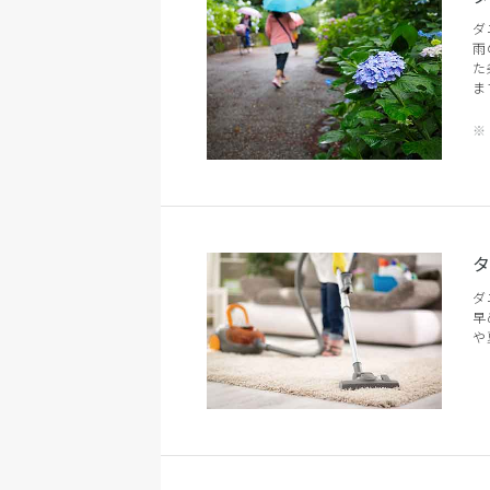
ダ
雨
た
ま
ダ
早
や