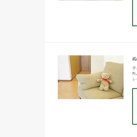
子
所
レ