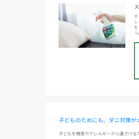
ダ
レ
を
う
子どものためにも、ダニ対策が大
子どもを喘息やアレルギーから遠ざける