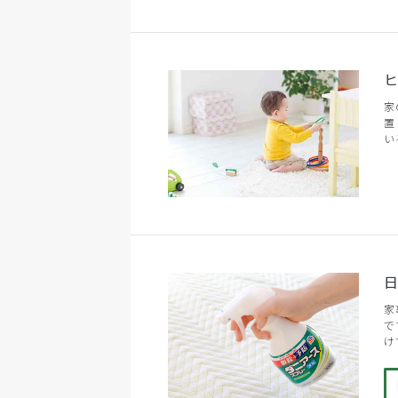
家
置
い
日
家
で
け