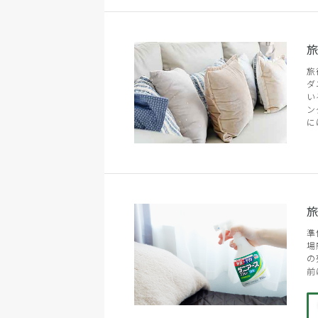
旅
ダ
い
ン
に
準
場
の
前