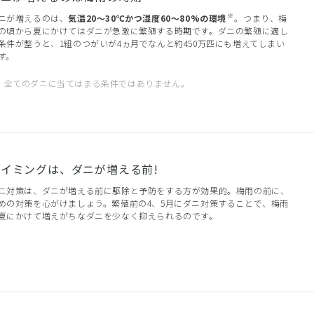
※
ニが増えるのは、
気温20～30℃かつ湿度60～80%の環境
。つまり、梅
の頃から夏にかけてはダニが急激に繁殖する時期です。ダニの繁殖に適し
条件が整うと、1組のつがいが4ヵ月でなんと約450万匹にも増えてしまい
す。
全てのダニに当てはまる条件ではありません。
タイミングは、ダニが増える前!
ニ対策は、ダニが増える前に駆除と予防をする方が効果的。梅雨の前に、
めの対策を心がけましょう。繁殖前の4、5月にダニ対策することで、梅雨
夏にかけて増えがちなダニを少なく抑えられるのです。