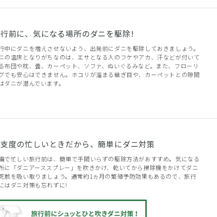
旅行前に、気になる場所のダニを駆除!
行中にダニを増えさせないよう、出発前にダニを駆除しておきましょう。
ニの温床となりがちなのは、エサとなる人のフケやアカ、汗などが付いて
る布団や枕、畳、カーペット、ソファ、ぬいぐるみなど。また、フローリ
グでも安心はできません。ホコリが溜まる継ぎ目や、カーペットとの隙間
はダニが潜んでいます。
旅支度の忙しいときだから、簡単にダニ対策
備で忙しい旅行前は、簡単で手間いらずの駆除方法がおすすめ。気になる
所に「ダニアーススプレー」を吹きかけ、乾いてから掃除機をかけてダニ
死骸を吸い取りましょう。通常約1ヵ月の繁殖予防効果もあるので、旅行
にはダニ対策も忘れずに!