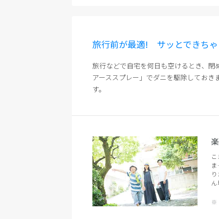
旅行前が最適! サッとできち
旅行などで自宅を何日も空けるとき、閉
アーススプレー」でダニを駆除しておき
す。
こ
ま
り
ん