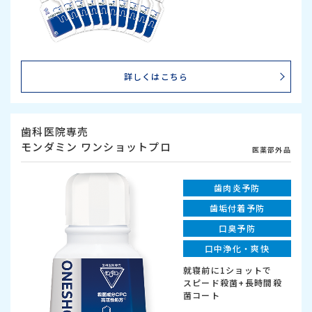
詳しくはこちら
歯科医院専売
モンダミン ワンショットプロ
医薬部外品
歯肉炎予防
歯垢付着予防
口臭予防
口中浄化・爽快
就寝前に1ショットで
スピード殺菌+長時間殺
菌コート