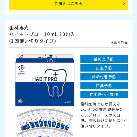
ご購入はこちら
歯科専売
ハビットプロ 10mL 20包入
(1回使い切りタイプ)
医薬部外品
歯肉炎予防
出血予防
歯垢付着予防
口臭予防
口中浄化・爽快
歯科医院でしか買えな
い。3つの薬用成分が効
く、プロユースの洗口
液。持ち運びに便利な1回
使い切りタイプ。