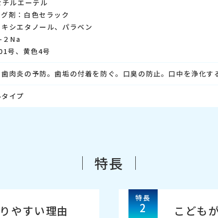
セチルエーテル
ング剤：白色セラック
ノキシエタノール、パラベン
-２Na
01号、黄色4号
。歯肉炎の予防。歯垢の付着を防ぐ。口臭の防止。口中を浄化す
ルタイプ
特長
特長
2
りやすい理由
こども