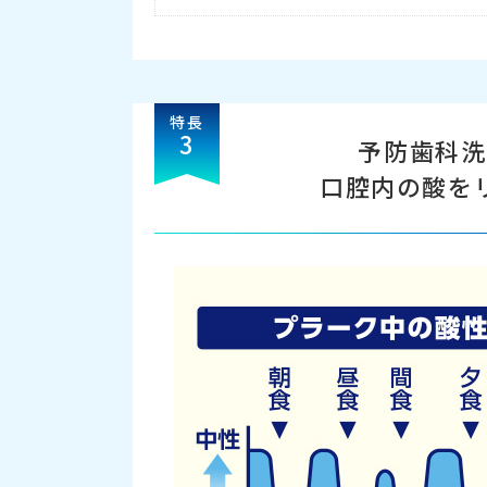
特長
3
予防歯科洗
口腔内の酸を