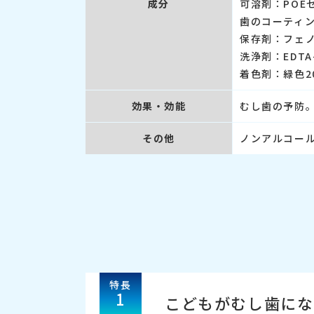
成分
可溶剤：POE
歯のコーティ
保存剤：フェ
洗浄剤：EDTA
着色剤：緑色2
効果・効能
むし歯の予防
その他
ノンアルコー
特長
1
こどもがむし歯にな