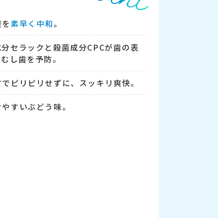
酸を
素早く中和
。
分セラックと殺菌成分CPCが歯の表
、むし歯を予防。
方でピリピリせずに、スッキリ爽快。
けやすいぶどう味。