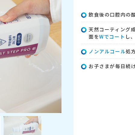
飲食後の口腔内の
天然コーティング成
面を
Wでコート
し
ノンアルコール
処
お子さまが毎日続