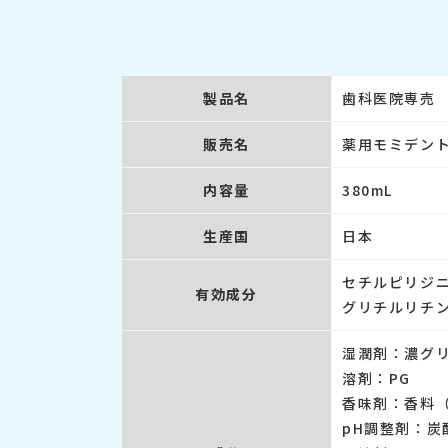
製品名
歯科医院専売
販売名
薬用モミデン
内容量
380mL
生産国
日本
セチルピリジ
有効成分
グリチルリチ
湿潤剤：濃グ
溶剤：PG
香味剤：香料
pH調整剤：炭