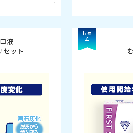
特長
4
口液
リセット