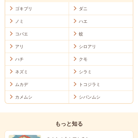
ゴキブリ
ダニ
ノミ
ハエ
コバエ
蚊
アリ
シロアリ
ハチ
クモ
ネズミ
シラミ
ムカデ
トコジラミ
カメムシ
シバンムシ
もっと知る