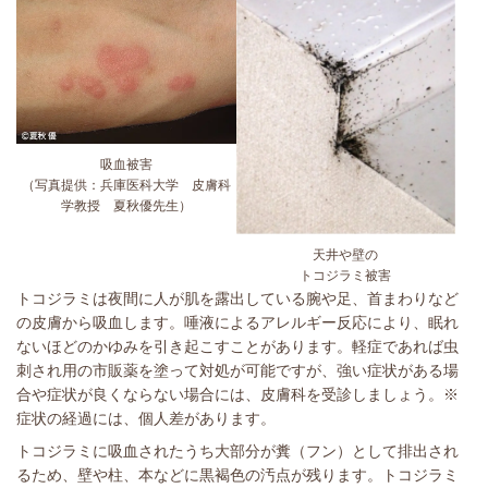
吸血被害
（写真提供：兵庫医科大学
皮膚科
学教授 夏秋優先生）
天井や壁の
トコジラミ被害
トコジラミは夜間に人が肌を露出している腕や足、首まわりなど
の皮膚から吸血します。唾液によるアレルギー反応により、眠れ
ないほどのかゆみを引き起こすことがあります。軽症であれば虫
刺され用の市販薬を塗って対処が可能ですが、強い症状がある場
合や症状が良くならない場合には、皮膚科を受診しましょう。※
症状の経過には、個人差があります。
トコジラミに吸血されたうち大部分が糞（フン）として排出され
るため、壁や柱、本などに黒褐色の汚点が残ります。トコジラミ