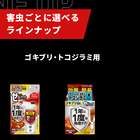
害虫ごとに選べる
ラインナップ
ゴキブリ・トコジラミ用
手軽に駆除&予防
徹底駆除
＊7
したいとき
したいとき