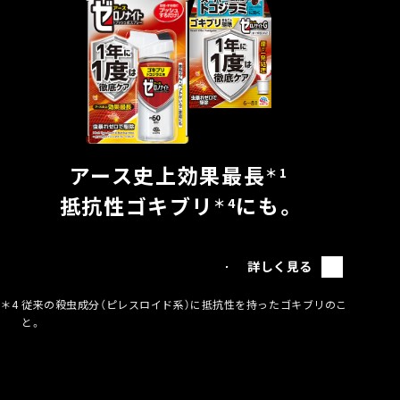
アース史上効果最長
＊1
抵抗性ゴキブリ
にも。
＊4
詳しく見る
＊4
従来の殺虫成分（ピレスロイド系）に抵抗性を持ったゴキブリのこ
と。