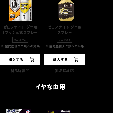
ゼロノナイト ダニ用
ゼロノナイト ダニ用
1プッシュ式スプレー
スプレー
ダニよけ剤
ダニよけ剤
※
屋内塵性ダニ類への効果
※
屋内塵性ダニ類への効果
購入する
購入する
製品詳細
製品詳細
イヤな虫用
手軽に駆除&予防
徹底駆除
＊7
したいとき
したいとき