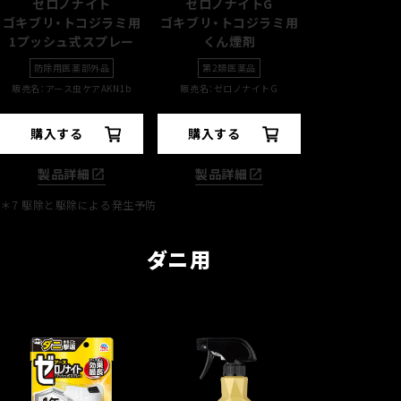
ゼロノナイト
ゼロノナイトG
ゴキブリ・トコジラミ用
ゴキブリ・トコジラミ用
1プッシュ式スプレー
くん煙剤
防除用医薬部外品
第2類医薬品
販売名：アース虫ケアAKN1b
販売名：ゼロノナイトG
購入する
購入する
製品詳細
製品詳細
＊7
駆除と駆除による発生予防
ダニ用
手軽に、部屋中まるご
布製品のダニを
と撃退したいとき
撃退したいとき