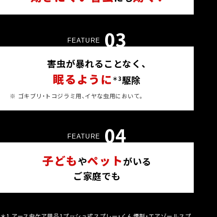
03
FEATURE
害虫が暴れることなく、
眠るように
駆除
＊3
※
ゴキブリ・トコジラミ用、イヤな虫用において。
04
FEATURE
子ども
ペット
や
がいる
ご家庭でも
＊1
アース虫ケア用品1プッシュ式スプレー・くん煙剤・エアゾールスプ