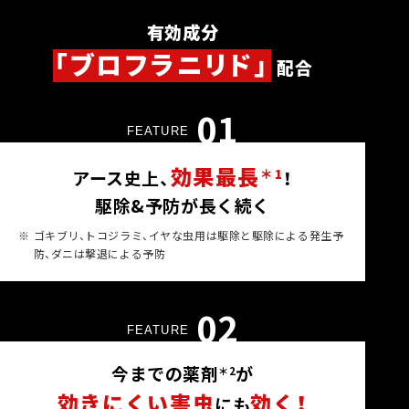
有効成分
「ブロフラニリド」
配合
01
FEATURE
効果最長
＊1
アース史上、
！
駆除&予防が長く続く
※
ゴキブリ、トコジラミ、イヤな虫用は駆除と駆除による発生予
防、ダニは撃退による予防
02
FEATURE
今までの薬剤
が
＊2
効きにくい害虫
効く！
にも