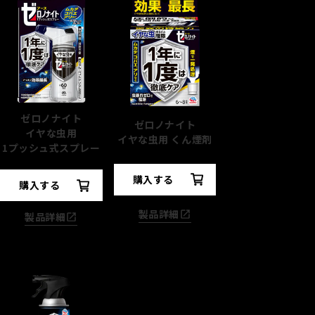
ゼロノナイト
ゼロノナイト
イヤな虫用
イヤな虫用 くん煙剤
1プッシュ式スプレー
購入する
購入する
製品詳細
製品詳細
速効駆除
したいとき