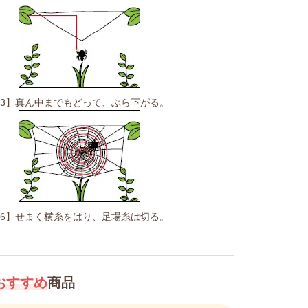
3】真ん中までもどって、ぶら下がる。
6】せまく横糸をはり、足場糸は切る。
おすすめ
商品