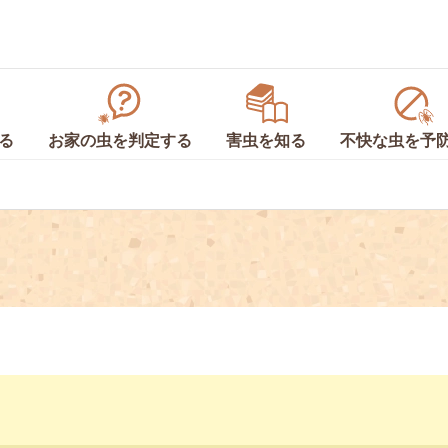
る
お家の虫を
判定
する
害虫を
知る
不快な虫を
予