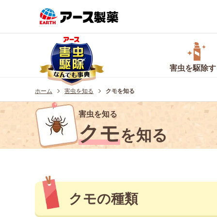
害虫を
駆除
す
ホーム
害虫を知る
クモを知る
害虫を知る
クモ
を知る
クモの種類