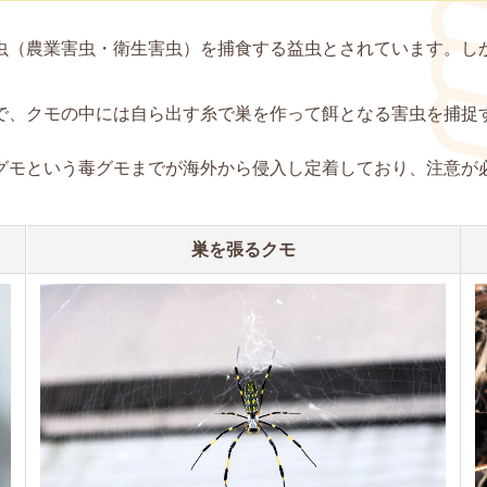
虫（農業害虫・衛生害虫）を捕食する益虫とされています。し
で、クモの中には自ら出す糸で巣を作って餌となる害虫を捕捉
グモという毒グモまでが海外から侵入し定着しており、注意が
巣を張るクモ