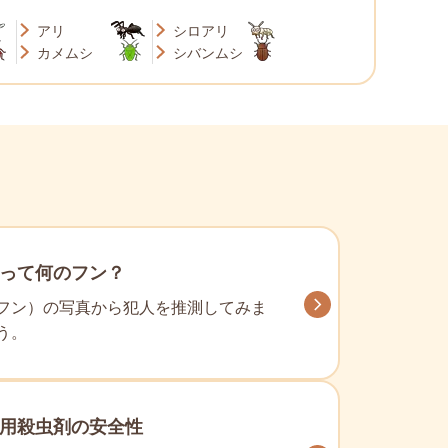
アリ
シロアリ
カメムシ
シバンムシ
って何のフン？
フン）の写真から犯人を推測してみま
う。
用殺虫剤の安全性