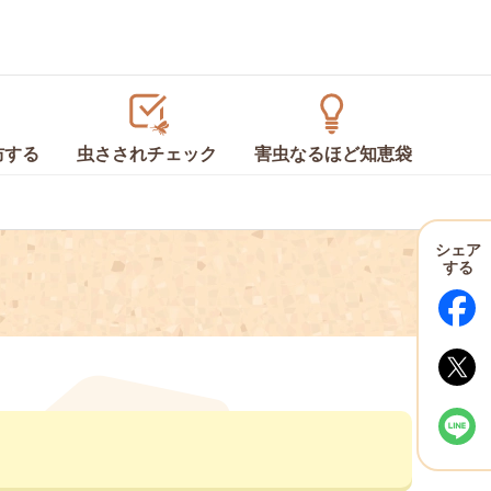
防
する
虫さされ
チェック
害虫なるほど
知恵袋
シェア
する