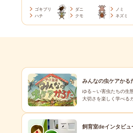
ゴキブリ
ダニ
ノミ
ハチ
クモ
ネズミ
みんなの虫ケアかる
ゆる～い害虫たちの生
大切さを楽しく学べる
飼育室deインタビュ