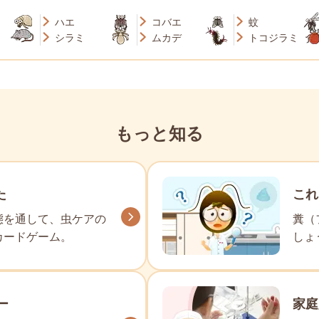
ハエ
コバエ
蚊
シラミ
ムカデ
トコジラミ
もっと知る
た
これ
態を通して、虫ケアの
糞（
カードゲーム。
しょ
ー
家庭