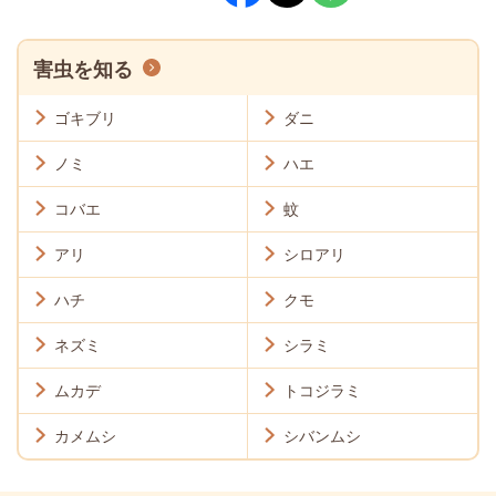
害虫を知る
ゴキブリ
ダニ
ノミ
ハエ
コバエ
蚊
アリ
シロアリ
ハチ
クモ
ネズミ
シラミ
ムカデ
トコジラミ
カメムシ
シバンムシ