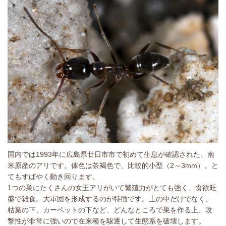
国内では1993年に広島県廿日市市で初めて生息が確認された、南
米原産のアリです。体色は茶褐色で、比較的小型（2～3mm）。と
てもすばやく動き回ります。
1つの巣にたくさんの女王アリがいて繁殖力がとても強く、食欲旺
盛で雑食。大軍団を形成するのが特徴です。土の中だけでなく、
枯葉の下、カーペットの下など、どんなところで巣を作る上、攻
撃性が非常に強いので在来種を駆逐して生態系を破壊します。