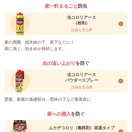
家一軒まるごと
防虫
虫コロリアース
（粉剤）
詳細を見る
家の周囲、植木鉢の下、床下などに！
雨に強く、効きめが持続します。
虫の這い上がり
を防ぐ
虫コロリアース
パウダースプレー
詳細を見る
壁面、家屋の基礎部分、窓枠の下など垂直面に
家への侵入
を防ぐ
ムカデコロリ（毒餌剤）容器タイプ