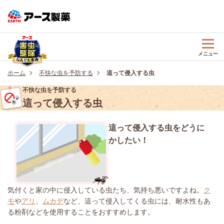
メニュー
ホーム
不快な虫を予防する
這って侵入する虫
不快な虫を予防する
這って侵入する虫
這って侵入する虫をどうに
かしたい！
気付くと家の中に侵入している虫たち、気持ち悪いですよね。
ク
モ
や
アリ
、
ムカデ
など、這って侵入してくる虫には、
耐水性もあ
る粉剤などを使用することをおすすめします。