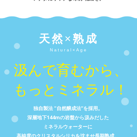
天然
×
熟成
Natural×Age
汲
ん
で
育
む
か
ら
、
も
っ
と
ミ
ネ
ラ
ル
！
独自製法 "自然醸成法”を採用。
深層地下144mの岩盤から汲みだした
ミネラルウォーターに
高純度のクリスタルシリカを沈ませ長期熟成。