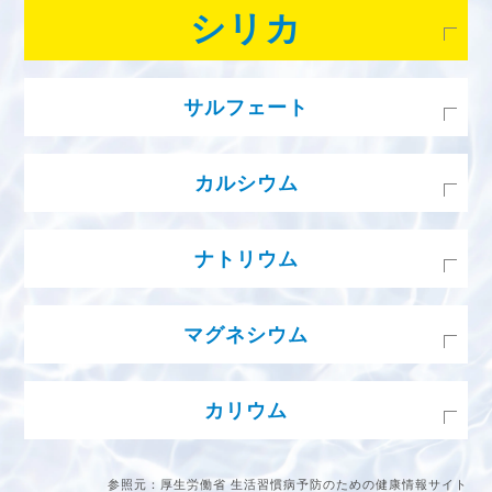
シリカ
ケイ素を構成元素として含んだ物質。ケイ
サルフェート
素は人間の身体の骨や血管・毛髪・爪など
を構成している元素のひとつ。
自然界に存在し、ミネラルウォーターや温
カルシウム
泉水などに多く含まれる。
人体に多く含まれるミネラルであり、骨や
ナトリウム
歯にも存在。骨格の形成をサポートする重
要な物質。
人体において主に細胞の外側に存在。カリ
マグネシウム
ウムとともにバランスのとれた毎日の維持
のために不可欠。
人体に多く含まれるミネラル。一部の食物
カリウム
にも含有。体内ではエネルギー代謝に関わ
る多くの酵素をサポートし、健康維持に必
必須ミネラルのひとつ。ナトリウムととも
参照元：厚生労働省 生活習慣病予防のための健康情報サイト