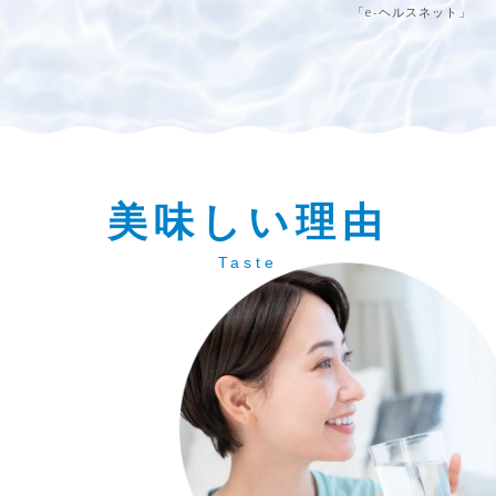
要。
にバランスのとれた毎日の維持のために不
「e-ヘルスネット」
可欠。
美味しい理由
Taste