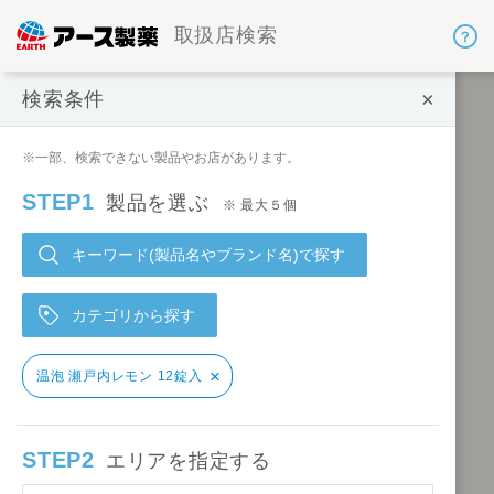
取扱店検索
×
検索条件
検索条件
※一部、検索できない製品やお店があります。
STEP1
製品を選ぶ
※ 最大５個
キーワード(製品名やブランド名)で探す
カテゴリから探す
×
温泡 瀬戸内レモン 12錠入
STEP2
エリアを指定する