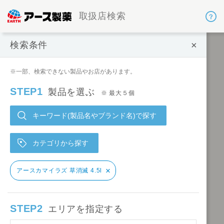
取扱店検索
×
検索条件
検索条件
※一部、検索できない製品やお店があります。
STEP1
製品を選ぶ
※ 最大５個
キーワード(製品名やブランド名)で探す
カテゴリから探す
×
アースカマイラズ 草消滅 4.5l
STEP2
エリアを指定する