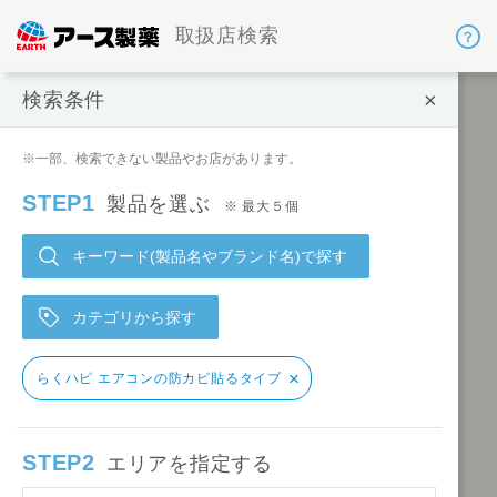
取扱店検索
×
検索条件
検索条件
※一部、検索できない製品やお店があります。
STEP1
製品を選ぶ
※ 最大５個
キーワード(製品名やブランド名)で探す
カテゴリから探す
×
らくハピ エアコンの防カビ貼るタイプ
STEP2
エリアを指定する