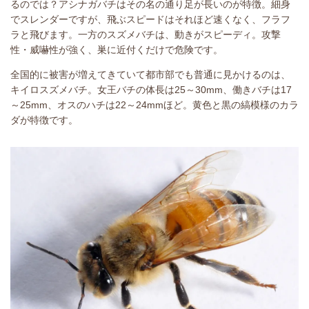
るのでは？アシナガバチはその名の通り足が長いのが特徴。細身
でスレンダーですが、飛ぶスピードはそれほど速くなく、フラフ
ラと飛びます。一方のスズメバチは、動きがスピーディ。攻撃
性・威嚇性が強く、巣に近付くだけで危険です。
全国的に被害が増えてきていて都市部でも普通に見かけるのは、
キイロスズメバチ。女王バチの体長は25～30mm、働きバチは17
～25mm、オスのハチは22～24mmほど。黄色と黒の縞模様のカラ
ダが特徴です。