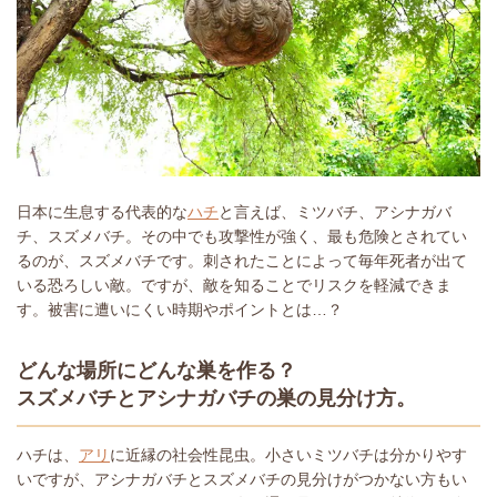
日本に生息する代表的な
ハチ
と言えば、ミツバチ、アシナガバ
チ、スズメバチ。その中でも攻撃性が強く、最も危険とされてい
るのが、スズメバチです。刺されたことによって毎年死者が出て
いる恐ろしい敵。ですが、敵を知ることでリスクを軽減できま
す。被害に遭いにくい時期やポイントとは…？
どんな場所にどんな巣を作る？
スズメバチとアシナガバチの巣の見分け方。
ハチは、
アリ
に近縁の社会性昆虫。小さいミツバチは分かりやす
いですが、アシナガバチとスズメバチの見分けがつかない方もい