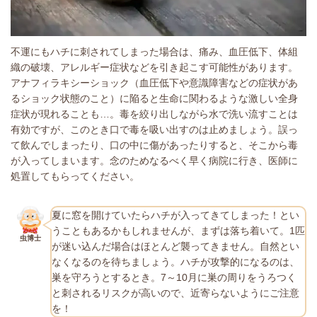
不運にもハチに刺されてしまった場合は、痛み、血圧低下、体組
織の破壊、アレルギー症状などを引き起こす可能性があります。
アナフィラキシーショック（血圧低下や意識障害などの症状があ
るショック状態のこと）に陥ると生命に関わるような激しい全身
症状が現れることも…。毒を絞り出しながら水で洗い流すことは
有効ですが、このとき口で毒を吸い出すのは止めましょう。誤っ
て飲んでしまったり、口の中に傷があったりすると、そこから毒
が入ってしまいます。念のためなるべく早く病院に行き、医師に
処置してもらってください。
夏に窓を開けていたらハチが入ってきてしまった！とい
うこともあるかもしれませんが、まずは落ち着いて。1匹
虫博士
が迷い込んだ場合はほとんど襲ってきません。自然とい
なくなるのを待ちましょう。ハチが攻撃的になるのは、
巣を守ろうとするとき。7～10月に巣の周りをうろつく
と刺されるリスクが高いので、近寄らないようにご注意
を！