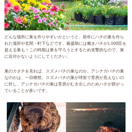
どんな場所に巣を作りやすいかというと、前年にハチの巣を作ら
れた場所や玄関・軒下などです。最盛期には働きバチが1,000匹を
超える巣も！この時期は巣を守ろうとするため攻撃的なので、巣
に近付かないようにしてください。
巣のカタチを見れば、スズメバチの巣なのか、アシナガバチの巣
なのかは、一目瞭然。スズメバチの巣が球形で育房が見えないの
に対し、アシナガバチの巣は育房がむき出しのためハチが群がっ
ていることが多いです。