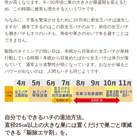
性が高くなります。9～10月頃に巣の大きさが最盛期を迎えるた
め、この時期に被害も増大するというワケです。
ちなみに、子孫を繁栄させるために10月頃に新女王バチは誕生し
ますが、越冬できるのはこの新女王バチのみで、前任の女王バチ
も働きバチもオスのハチも、寿命や寒さのせいで冬を越すことは
できません。
駆除のタイミングの狙い目は、冬眠から目覚めた女王バチが単独
行動している時期！冬眠から目覚めたばかり女王バチは体力が落
ちていて、通常より攻撃性が弱くなっています。おなかが減ると
パワーが出ないのは、人間もハチも同じようです。
自分でもできるハチの退治方法。
直径25㎝以上の大きな巣には置くだけで巣ごと壊滅
できる「駆除エサ剤」を。