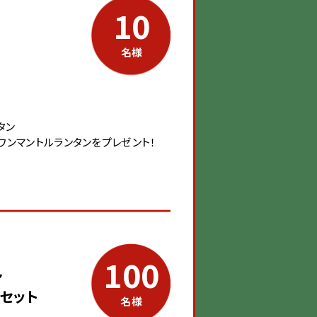
10
名様
タン
のワンマントルランタンをプレゼント！
100
ン
セット
名様