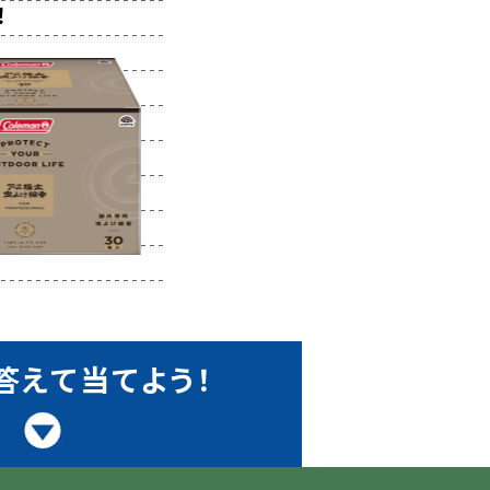
！
答えて
当てよう！