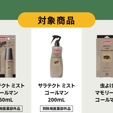
対象商品
クト ミスト
サラテクト ミスト
虫よ
ールマン
コールマン
マモリ
60mL
200mL
コール
用医薬部外品
防除用医薬部外品