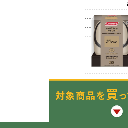
買
対象商品を
っ