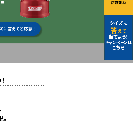
応募規約
クイズに
答
えて
当てよう！
キャンペーンは
こちら
！
、
現。