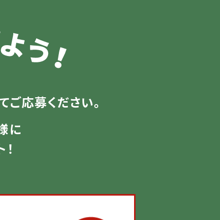
てご応募ください。
様に
ト！